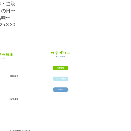
学・進級
うの日〜
塩味〜
25.3.30
活動報告
今後の配信
イベント告知
BLOG
こども食堂
【こども食堂】はちカフェ