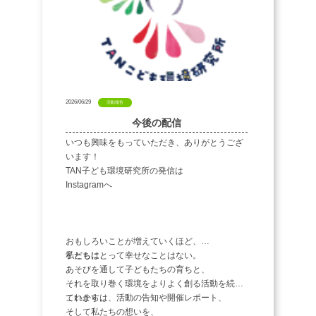
2026/06/29
活動報告
今後の配信
いつも興味をもっていただき、ありがとうござ
います！
TAN子ども環境研究所の発信は
Instagramへ
おもしろいことが増えていくほど、
子どもにとって幸せなことはない。
私たちは、
あそびを通して子どもたちの育ちと、
それを取り巻く環境をよりよく創る活動を続け
ています。
これからは、活動の告知や開催レポート、
そして私たちの想いを、