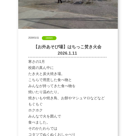
2026/01/11
活動報告
【お外あそび場】はちっこ焚き火会
2026.1.11
寒さの1月
校庭の真ん中に
たき火と炭火焼き場。
こちらで用意した食べ物と
みんなが持ってきた食べ物を
焼いたり温めたり。
焼きいもや焼き鳥、お餅やマシュマロなどなど
もぐもぐ
ホクホク
みんなで火を囲んで
食べました。
そのかたわらでは
コタツでぬくぬくおしゃべり