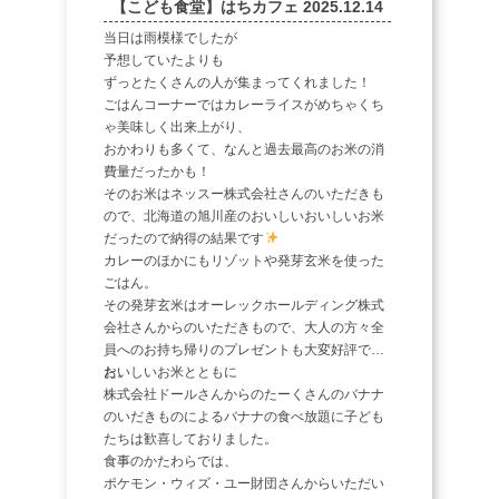
【こども食堂】はちカフェ 2025.12.14
当日は雨模様でしたが
予想していたよりも
ずっとたくさんの人が集まってくれました！
ごはんコーナーではカレーライスがめちゃくち
ゃ美味しく出来上がり、
おかわりも多くて、なんと過去最高のお米の消
費量だったかも！
そのお米はネッスー株式会社さんのいただきも
ので、北海道の旭川産のおいしいおいしいお米
だったので納得の結果です
カレーのほかにもリゾットや発芽玄米を使った
ごはん。
その発芽玄米はオーレックホールディング株式
会社さんからのいただきもので、大人の方々全
員へのお持ち帰りのプレゼントも大変好評でし
た。
おいしいお米とともに
株式会社ドールさんからのたーくさんのバナナ
のいだきものによるバナナの食べ放題に子ども
たちは歓喜しておりました。
食事のかたわらでは、
ポケモン・ウィズ・ユー財団さんからいただい