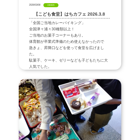
2026/03/08
活動報告
【こども食堂】はちカフェ 2026.3.8
「全国ご当地カレーバイキング」
全国津々浦々30種類以上！
ご当地のお菓子コーナーもあり。
体育館が卒業式準備のため使えなかったので
急きょ、昇降口などを使って食堂を広げまし
た。
駄菓子、ケーキ、ゼリーなども子どもたちに大
人気でした。