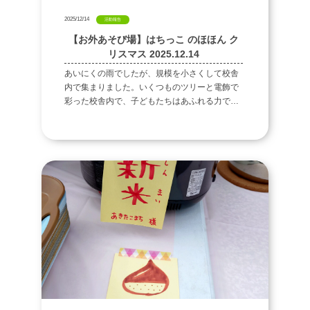
2025/12/14
活動報告
【お外あそび場】はちっこ のほほん ク
リスマス 2025.12.14
あいにくの雨でしたが、規模を小さくして校舎
内で集まりました。いくつものツリーと電飾で
彩った校舎内で、子どもたちはあふれる力で楽
しみまくり、終始クリスマスBGMをかけていた
にも関わらずほとんど聞こえなかったという、
残念なような嬉しい状況となりました。クラフ
トコーナーではディスプレイスタンドつくりを
したり、急きょ用意されたボンバーマン大会を
したり、はちカフェではカレーライスやバナナ
の食べ放題があったり、マンガコーナーではま
ったりと読みふける姿があったりだとか、みん
なそれぞれの楽しみを見つけていました。