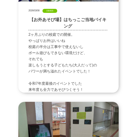
2026/03/08
活動報告
【お外あそび場】はちっこご当地バイキ
ング
2ヶ月ぶりの校庭での開催。
やっぱりお外はいいね
校庭の半分は工事中で使えないし
ボール遊びもできない環境だけど、
それでも
楽しもうとする子どもたち(大人だって)の
パワーが満ち溢れたイベントでした！
令和7年度最後のイベントでした
来年度も全力であそびつくそう！