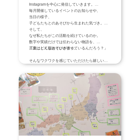
Instagramを中心に発信していきます。
毎月開催しているイベントのお知らせや、
当日の様子、
子どもたちとのあそびから生まれた気づき。
そして、
なぜ私たちがこの活動を続けているのか。
数字や実績だけでは伝わらない物語を、
言葉にして届けていきます。
「次はどんなあそびが待っているんだろう？」
そんなワクワクを感じていただけたら嬉しいで
す。
一緒にあそびたい子も
活動を応援してくれる方も
ぜひInstagramをみてください！