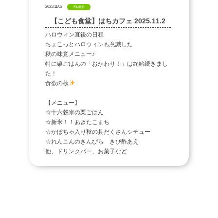
2025/11/02
活動報告
【こども食堂】はちカフェ 2025.11.2
ハロウィン直後の日程
ちょこっとハロウィンも意識した
秋の味覚メニュー♪
特に栗ごはんの「おかわり！」は終始続きまし
た！
食欲の秋
【メニュー】
☆十六穀米の栗ごはん
☆新米！！あきたこまち
☆かぼちゃ入り秋の具だくさんシチュー
☆れんこんのきんぴら きび酢あえ
他、ドリンクバー、お菓子など