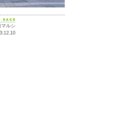
口マルシ
3.12.10
活動報告
今後の配信
イベント告知
BLOG
こども食堂