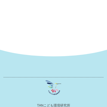
【こども食堂】はちカフェ
2026.3.8
【お外あそび場】はちっこ
ご当地バイキング
TANこども環境研究所