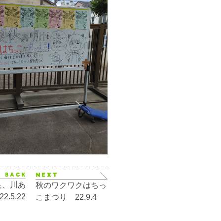
足、川あ
秋のワクワクはちっ
2.5.22
こまつり 22.9.4